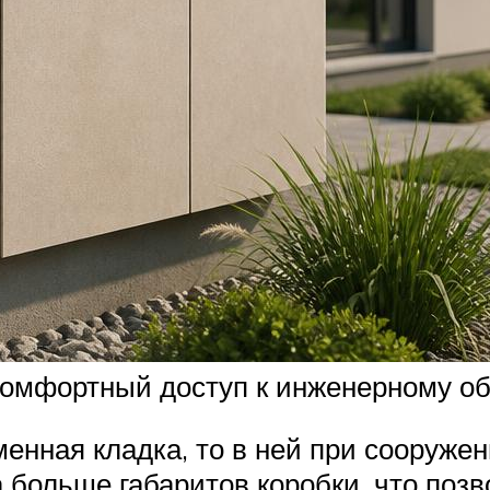
комфортный доступ к инженерному о
менная кладка, то в ней при сооруж
 больше габаритов коробки, что поз