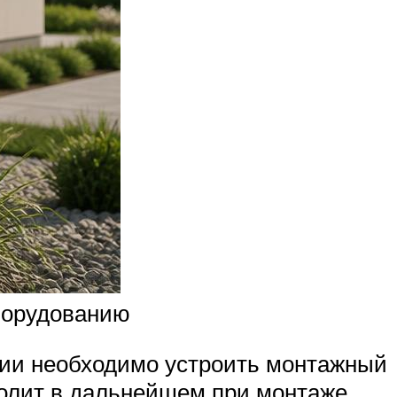
борудованию
ении необходимо устроить монтажный
волит в дальнейшем при монтаже