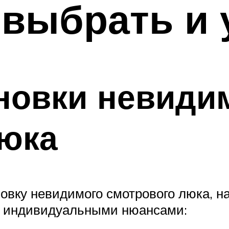
выбрать и 
новки невиди
люка
овку невидимого смотрового люка, н
т индивидуальными нюансами: