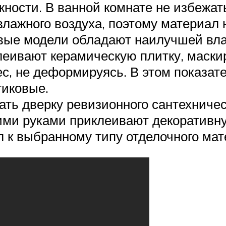
ости. В ванной комнате не избежать
влажного воздуха, поэтому материал 
вые модели обладают наилучшей вла
леивают керамическую плитку, маск
, не деформируясь. В этом показате
иковые.
ть дверку ревизионного сантехническ
ми руками приклеивают декоративну
л к выбранному типу отделочного мат