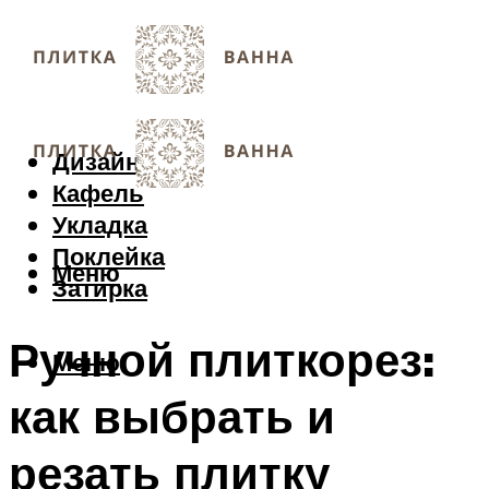
Дизайн
Кафель
Укладка
Поклейка
Меню
Затирка
Ручной плиткорез:
Меню
как выбрать и
резать плитку