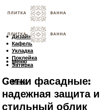
Дизайн
Кафель
Укладка
Поклейка
Меню
Затирка
Сетки фасадные:
Меню
надежная защита и
стильный облик