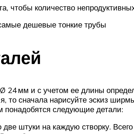
ата, чтобы количество непродуктивн
самые дешевые тонкие трубы
талей
 Ø 24 мм и с учетом ее длины опред
я, то сначала нарисуйте эскиз ширм
м понадобятся следующие детали:
две штуки на каждую створку. Всего 