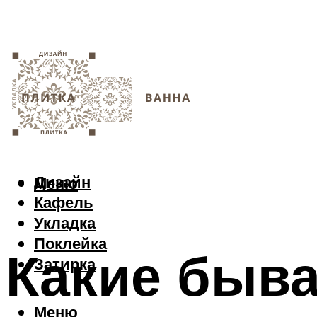
Дизайн
Меню
Кафель
Укладка
Поклейка
Какие быв
Затирка
Меню