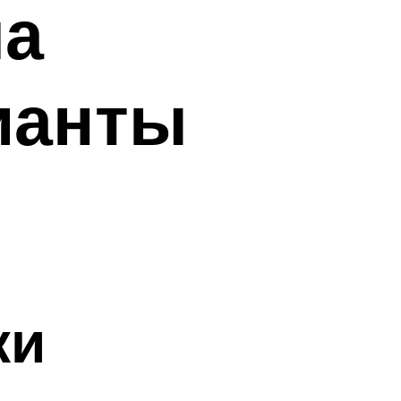
ла
ианты
ки