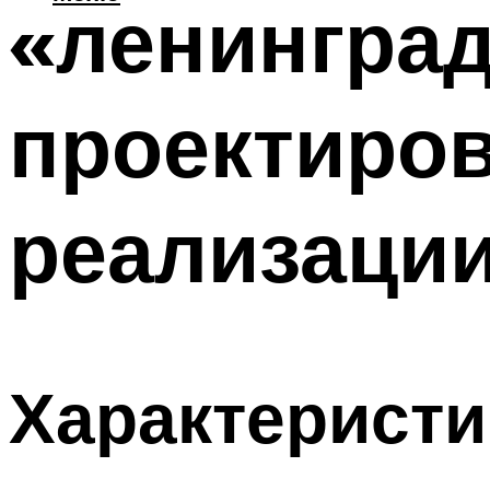
«ленинград
проектиров
реализаци
Характеристи