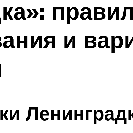
ка»: прави
ания и вар
и
ки Ленинград