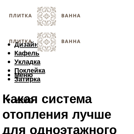
Дизайн
Кафель
Укладка
Поклейка
Меню
Затирка
Какая система
Меню
отопления лучше
для одноэтажного