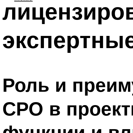
лицензиров
экспертные
Роль и преим
СРО в проек
функции и вл