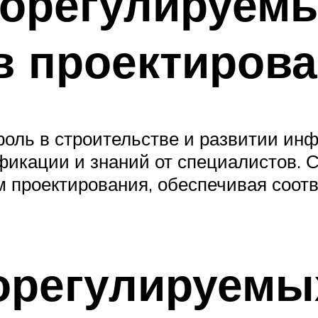
морегулируем
в проектиров
оль в строительстве и развитии инф
икации и знаний от специалистов. СР
м проектирования, обеспечивая соот
орегулируемы