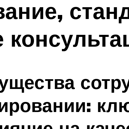
ание, стан
 консульта
ущества сотр
тировании: кл
ияние на каче