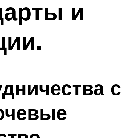
дарты и
ции.
удничества с
ючевые
ство