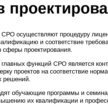
в проектиров
: СРО осуществляют процедуру лице
валификацию и соответствие требова
з сферы проектирования.
з главных функций СРО является конт
рку проектов на соответствие нормам
х решений.
одят обучающие программы и семина
овышению их квалификации и професс