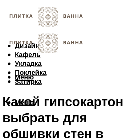
Дизайн
Кафель
Укладка
Поклейка
Меню
Затирка
Какой гипсокартон
Меню
выбрать для
обшивки стен в