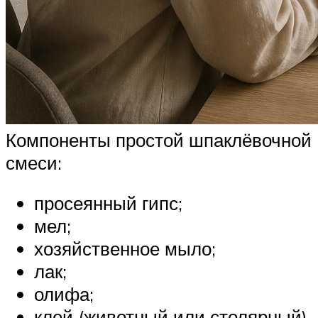
Компоненты простой шпаклёвочной
смеси:
просеянный гипс;
мел;
хозяйственное мыло;
лак;
олифа;
клей (животный или столярный).