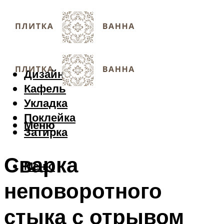
Дизайн
Кафель
Укладка
Поклейка
Меню
Затирка
Сварка
Меню
неповоротного
стыка с отрывом