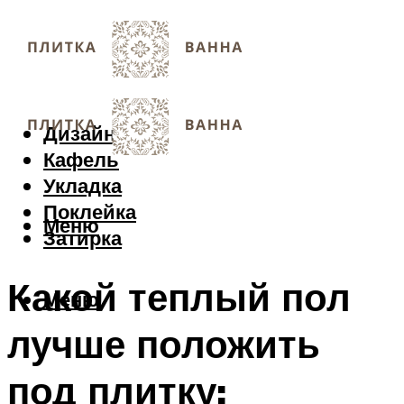
Дизайн
Кафель
Укладка
Поклейка
Меню
Затирка
Какой теплый пол
Меню
лучше положить
под плитку: