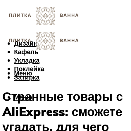
Дизайн
Кафель
Укладка
Поклейка
Меню
Затирка
Странные товары с
Меню
AliExpress: сможете
угадать, для чего