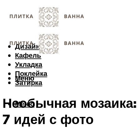
Дизайн
Кафель
Укладка
Поклейка
Меню
Затирка
Необычная мозаика:
Меню
7 идей с фото