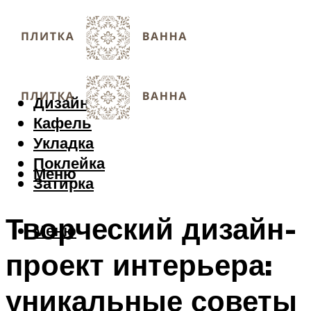
Дизайн
Кафель
Укладка
Поклейка
Меню
Затирка
Творческий дизайн-
Меню
проект интерьера:
уникальные советы