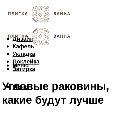
Дизайн
Кафель
Укладка
Поклейка
Меню
Затирка
Угловые раковины,
Меню
какие будут лучше