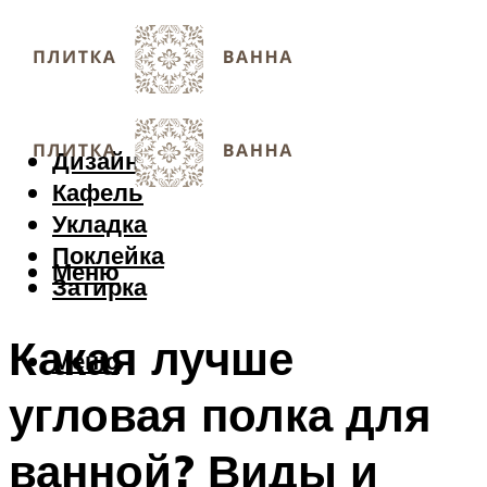
Дизайн
Кафель
Укладка
Поклейка
Меню
Затирка
Какая лучше
Меню
угловая полка для
ванной? Виды и