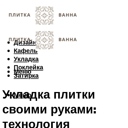
Дизайн
Кафель
Укладка
Поклейка
Меню
Затирка
Укладка плитки
Меню
своими руками:
технология