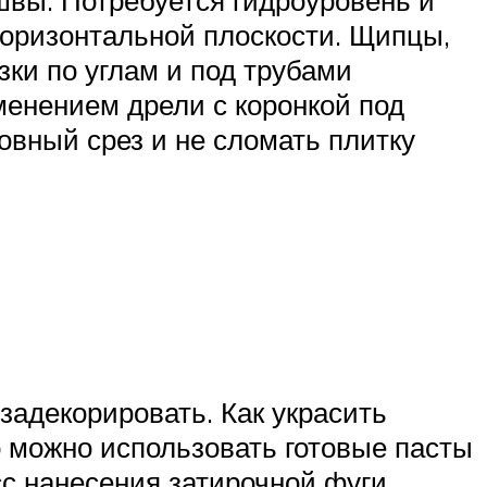
швы. Потребуется гидроуровень и
 горизонтальной плоскости. Щипцы,
зки по углам и под трубами
менением дрели с коронкой под
овный срез и не сломать плитку
задекорировать. Как украсить
о можно использовать готовые пасты
сс нанесения затирочной фуги