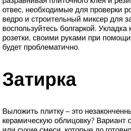
разравнивая плиточного клея и рез
отвес, необходимые для проверки ро
ведро и строительный миксер для за
воспользуйтесь болгаркой. Укладка
розетки, своими руками при помощи
будет проблематично.
Затирка
Выложить плитку – это незаконченн
керамическую облицовку? Вариант о
или сухие смеси, которые до готов