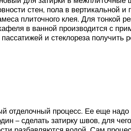
иновый для затирки в межплиточные 
вности стен, пола в вертикальной и
меса плиточного клея. Для тонкой ре
 кафеля в ванной производится с при
 пассатижей и стеклореза получить р
ый отделочный процесс. Ее еще надо 
дин – сделать затирку швов, для чег
ности разбавляются водой. Сам проце