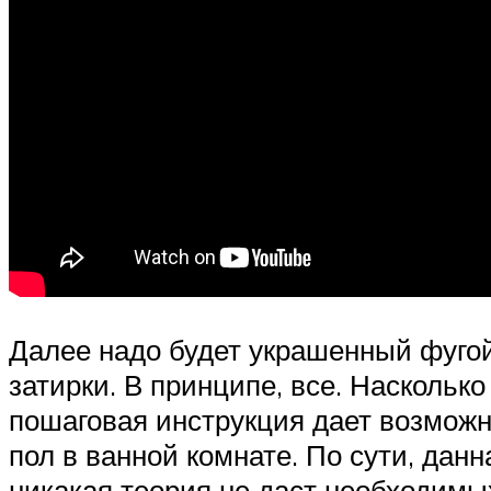
Далее надо будет украшенный фугой 
затирки. В принципе, все. Наскольк
пошаговая инструкция дает возможно
пол в ванной комнате. По сути, дан
никакая теория не даст необходимы