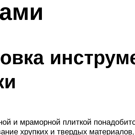
ками
товка инструм
ки
ной и мраморной плиткой понадобитс
ание хрупких и твердых материалов,