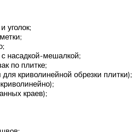
и уголок;
метки;
о;
 с насадкой-мешалкой;
ак по плитке;
 для криволинейной обрезки плитки);
 криволинейно);
нных краев);
 швов;