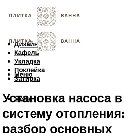
Дизайн
Кафель
Укладка
Поклейка
Меню
Затирка
Установка насоса в
Меню
систему отопления:
разбор основных