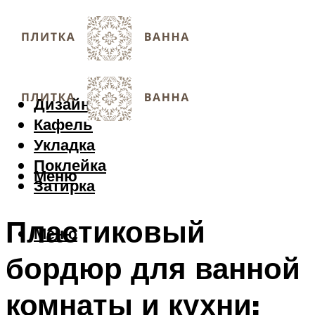
Дизайн
Кафель
Укладка
Поклейка
Меню
Затирка
Пластиковый
Меню
бордюр для ванной
комнаты и кухни: