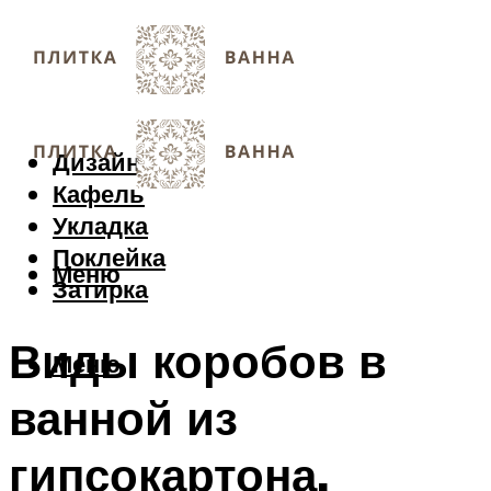
Дизайн
Кафель
Укладка
Поклейка
Меню
Затирка
Виды коробов в
Меню
ванной из
гипсокартона.