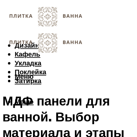
Дизайн
Кафель
Укладка
Поклейка
Меню
Затирка
МДФ панели для
Меню
ванной. Выбор
материала и этапы