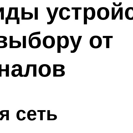
иды устройс
выбору от
налов
я сеть