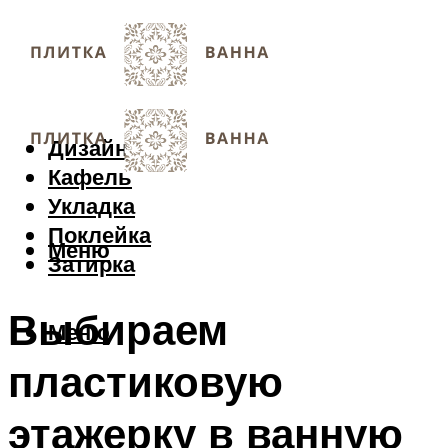
Дизайн
Кафель
Укладка
Поклейка
Меню
Затирка
Выбираем
Меню
пластиковую
этажерку в ванную