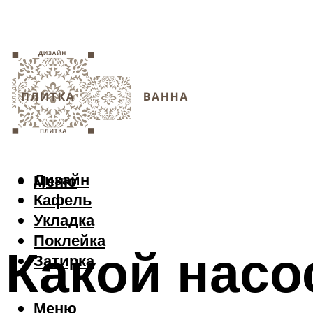
Дизайн
Меню
Кафель
Укладка
Поклейка
Какой насо
Затирка
Меню