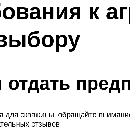
ования к аг
 выбору
 отдать пред
са для скважины, обращайте внимани
ательных отзывов