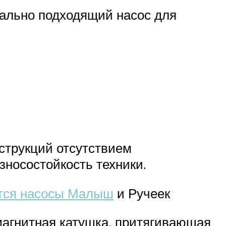
мально подходящий насос для
струкций отсутствием
носостойкость техники.
тся насосы Малыш
и Ручеек
магнитная катушка, притягивающая