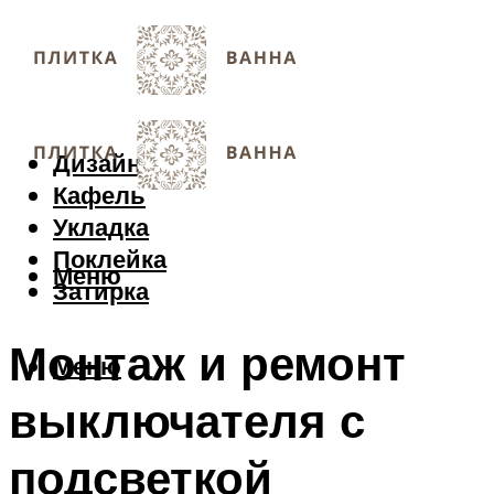
Дизайн
Кафель
Укладка
Поклейка
Меню
Затирка
Монтаж и ремонт
Меню
выключателя с
подсветкой