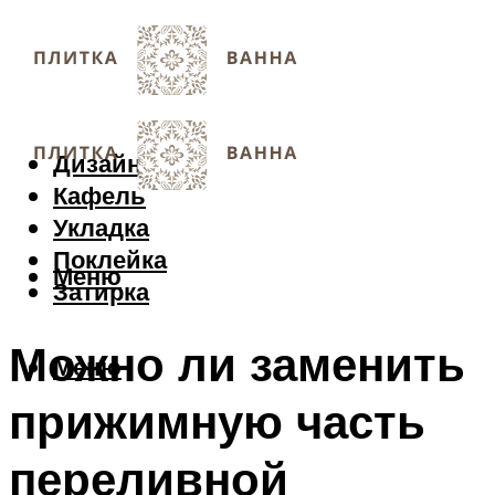
Дизайн
Кафель
Укладка
Поклейка
Меню
Затирка
Можно ли заменить
Меню
прижимную часть
переливной