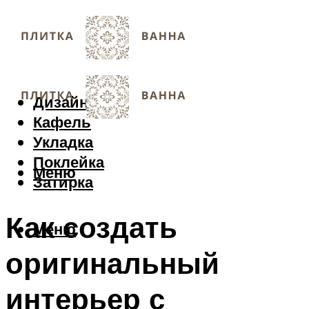
Дизайн
Кафель
Укладка
Поклейка
Меню
Затирка
Как создать
Меню
оригинальный
интерьер с