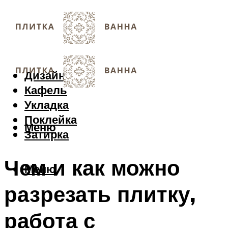
Дизайн
Кафель
Укладка
Поклейка
Меню
Затирка
Чем и как можно
Меню
разрезать плитку,
работа с