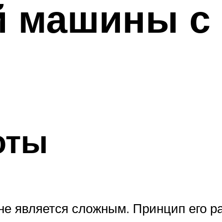
й машины с
оты
не является сложным. Принцип его 