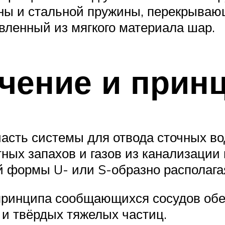
ны и стальной пружины, перекрывающ
овленный из мягкого материала шар.
чение и прин
асть системы для отвода сточных во
ых запахов и газов из канализации 
й формы U- или S-образно располагая
о принципа сообщающихся сосудов об
 и твёрдых тяжелых частиц.