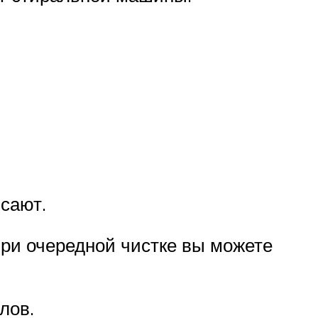
исают.
при очередной чистке вы можете
лов.