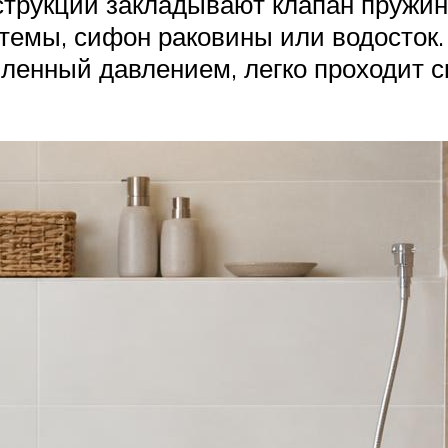
струкции закладывают клапан пружин
стемы, сифон раковины или водосток
иленный давлением, легко проходит ск