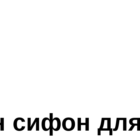
н сифон дл