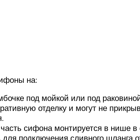
в
ифоны на:
бочке под мойкой или под раковиной
тивную отделку и могут не прикрыва
.
часть сифона монтируется в нише в 
ь для подключения сливного шланга 