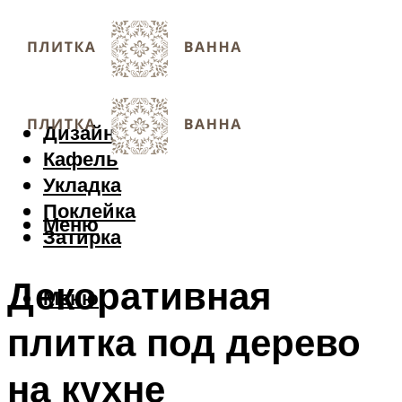
Дизайн
Кафель
Укладка
Поклейка
Меню
Затирка
Декоративная
Меню
плитка под дерево
на кухне