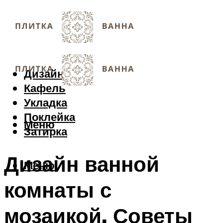
Дизайн
Кафель
Укладка
Поклейка
Меню
Затирка
Дизайн ванной
Меню
комнаты с
мозаикой. Советы