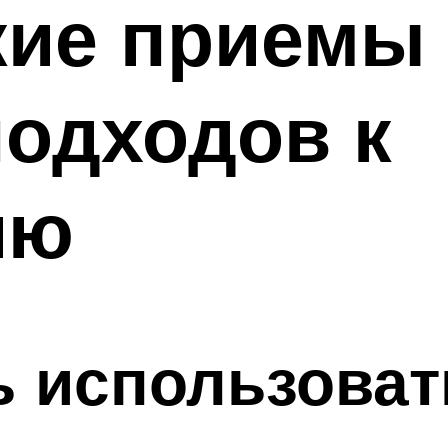
кие приемы
одходов к
ию
ь использоват