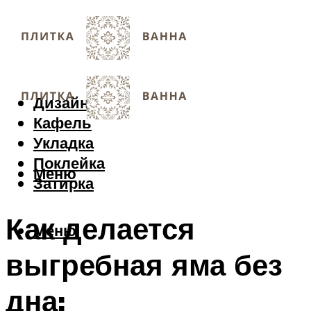
Дизайн
Кафель
Укладка
Поклейка
Меню
Затирка
Как делается
Меню
выгребная яма без
дна: