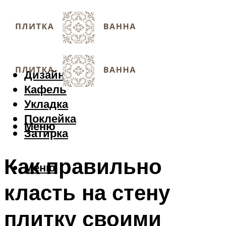
Дизайн
Кафель
Укладка
Поклейка
Меню
Затирка
Как правильно
Меню
класть на стену
плитку своими