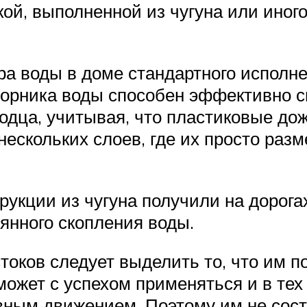
ой, выполненной из чугуна или иного
ра воды в доме стандартного испол
орника воды способен эффективно с
лодца, учитывая, что пластиковые д
ескольких слоев, где их просто разм
укции из чугуна получили на дорога
оянного скопления воды.
оков следует выделить то, что им п
может с успехом применяться и в тех
ным движением. Поэтому им не соста