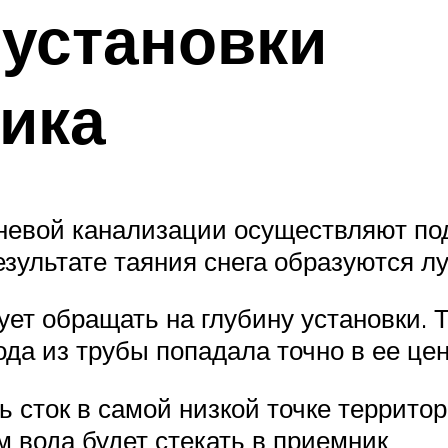
установки
ика
невой канализации осуществляют под
результате таяния снега образуются л
ет обращать на глубину установки. 
да из трубы попадала точно в ее це
 сток в самой низкой точке территор
 вода будет стекать в приемник