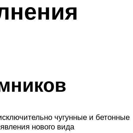
лнения
мников
исключительно чугунные и бетонные
явления нового вида