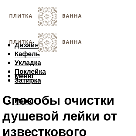
Дизайн
Кафель
Укладка
Поклейка
Меню
Затирка
Способы очистки
Меню
душевой лейки от
известкового