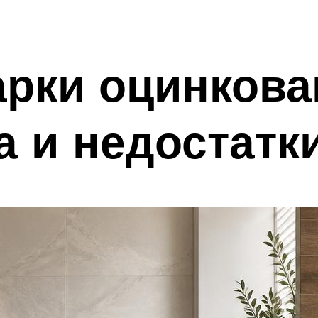
рки оцинкова
 и недостатк