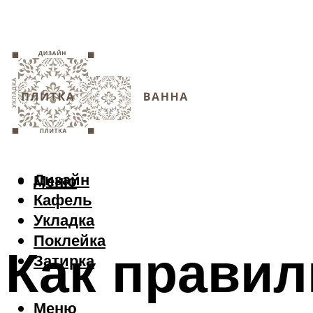
Дизайн
Меню
Кафель
Укладка
Поклейка
Как правил
Затирка
Меню