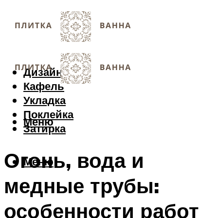
Дизайн
Кафель
Укладка
Поклейка
Меню
Затирка
Огонь, вода и
Меню
медные трубы:
особенности работ