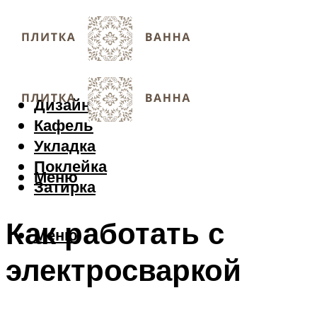
Дизайн
Кафель
Укладка
Поклейка
Меню
Затирка
Как работать с
Меню
электросваркой