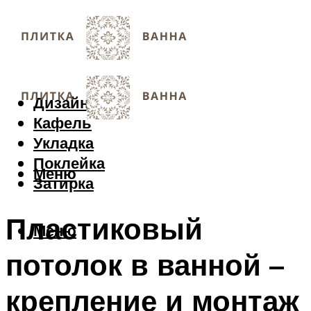
Дизайн
Кафель
Укладка
Поклейка
Меню
Затирка
Пластиковый
Меню
потолок в ванной –
крепление и монтаж