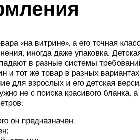
рмления
ара «на витрине», а его точная клас
нения, иногда даже упаковка. Детск
опадают в разные системы требований
ин и тот же товар в разных варианта
ие для взрослых и его детская верс
жно не с поиска красивого бланка, а
етров:
ого он предназначен;
ен;