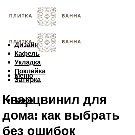
Дизайн
Кафель
Укладка
Поклейка
Меню
Затирка
Кварцвинил для
Меню
дома: как выбрать
без ошибок