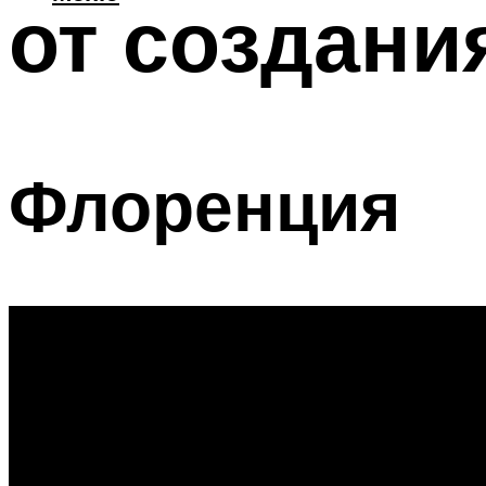
от создани
Флоренция