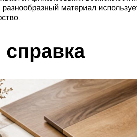
ее разнообразный материал используе
рство.
 справка