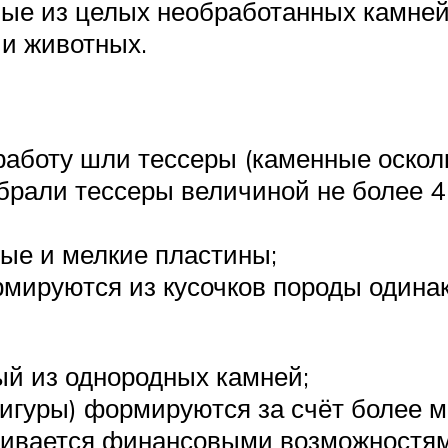
ные из целых необработанных камней
и животных.
в работу шли тессеры (каменные оско
 брали тессеры величиной не более 4
ные и мелкие пластины;
рмируются из кусочков породы одина
ый из однородных камней;
игуры) формируются за счёт более м
чивается финансовыми возможностям