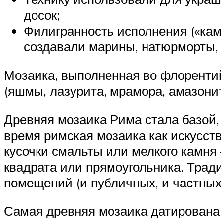
досок;
Филигранность исполнения («кам
создавали марины, натюрморты, 
Мозаика, выполненная во флорентий
(яшмы, лазурита, мрамора, амазонита
Древняя мозаика Рима стала базой,
время римская мозаика как искусств
кусочки смальты или мелкого камн
квадрата или прямоугольника. Трад
помещений (и публичных, и частных
Самая древняя мозаика датирована I