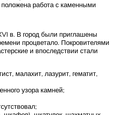
о положена работа с каменными
XVI в. В город были приглашены
времени процветало. Покровителями
стерские и впоследствии стали
ст, малахит, лазурит, гематит,
енного узора камней;
тсутствовал;
в, шкафов), шкатулок, шахматных