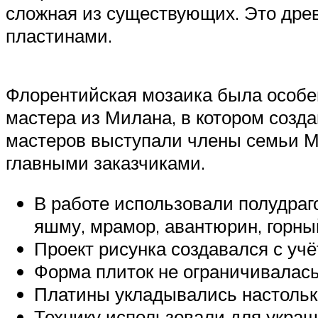
сложная из существующих. Это древ
пластинами.
Флорентийская мозаика была особенн
мастера из Милана, в котором созд
мастеров выступали члены семьи М
главными заказчиками.
В работе использовали полудраго
яшму, мрамор, авантюрин, горный
Проект рисунка создавался с уч
Форма плиток не ограничивалась
Платины укладывались настолько 
Технику использовали для украш