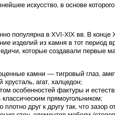
нейшее искусство, в основе которог
о популярна в XVI-XIX вв. В конце 
ание изделий из камня в тот период 
едичи, которые создавали первые ма
ценные камни — тигровый глаз, амети
 хрусталь, агат, халцедон;
ётом особенностей фактуры и естеств
 классическим прямоугольником;
плотно друг к другу так, что зазор о
ения стен, элементов мебели (столо