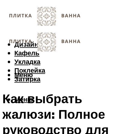
Дизайн
Кафель
Укладка
Поклейка
Меню
Затирка
Как выбрать
Меню
жалюзи: Полное
руководство для