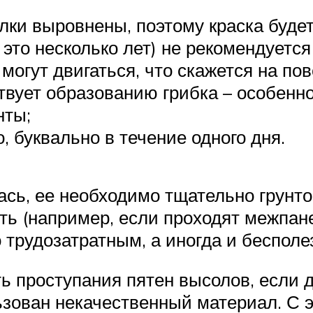
олки выровнены, поэтому краска буде
 это несколько лет) не рекомендуетс
 могут двигаться, что скажется на по
ствует образованию грибка – особенно
нты;
, буквально в течение одного дня.
сь, ее необходимо тщательно грунто
сть (например, если проходят межпан
трудозатратным, а иногда и беспол
ь проступания пятен высолов, если 
ован некачественный материал. С эт