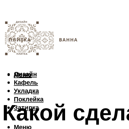
Дизайн
Меню
Кафель
Укладка
Поклейка
Какой сдел
Затирка
Меню