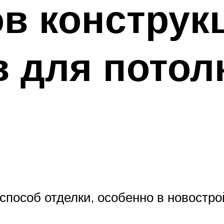
в конструк
 для потол
пособ отделки, особенно в новострой