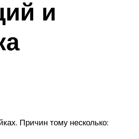
ций и
ка
ках. Причин тому несколько: