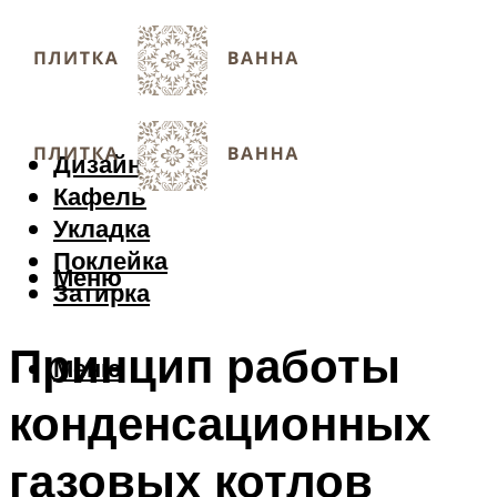
Дизайн
Кафель
Укладка
Поклейка
Меню
Затирка
Принцип работы
Меню
конденсационных
газовых котлов