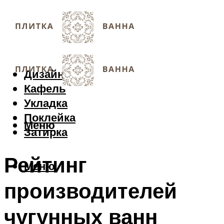
Дизайн
Кафель
Укладка
Поклейка
Меню
Затирка
Рейтинг
Меню
производителей
чугунных ванн