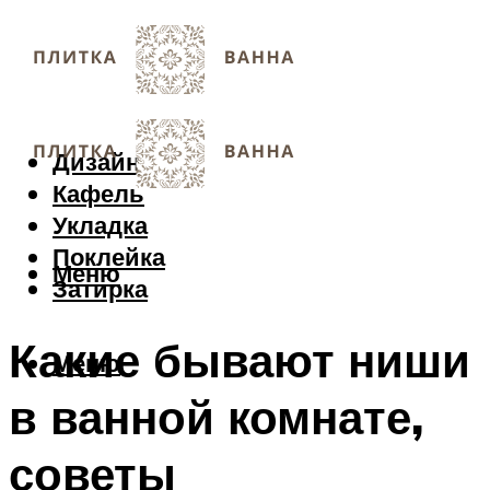
Дизайн
Кафель
Укладка
Поклейка
Меню
Затирка
Какие бывают ниши
Меню
в ванной комнате,
советы