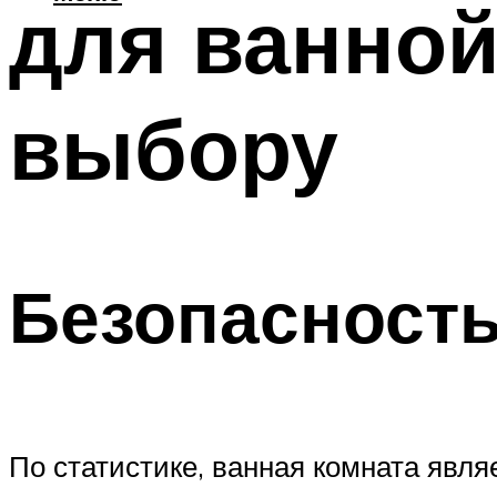
для ванно
выбору
Безопасност
По статистике, ванная комната явл