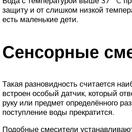
Вода с температурой выше 37 ˚ C пр
защиту и от слишком низкой темпер
есть маленькие дети.
Сенсорные см
Такая разновидность считается наиб
встроен особый датчик, который отв
руку или предмет определённого раз
поступление воды прекратится.
Подобные смесители устанавливают 