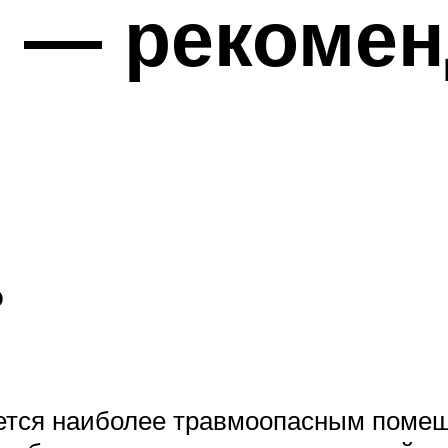
й — рекомен
ь
яется наиболее травмоопасным помещ