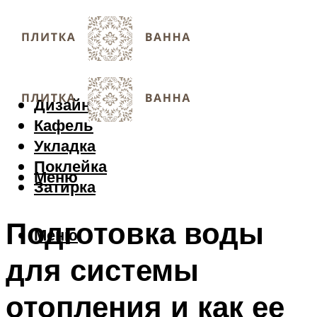
Дизайн
Кафель
Укладка
Поклейка
Меню
Затирка
Подготовка воды
Меню
для системы
отопления и как ее